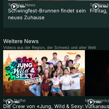
TeleBärn News
TeleBärn 
2 Min
14 Min
Schwingfest-Brunnen findet sein
Freitag
neues Zuhause
Weitere News
Videos aus der Region, der Schweiz und aller Welt
Neue Staffel
Mittelamerik
1 Min
1 Min
Die Crew von «Jung, Wild & Sexy:
Vulkanaus