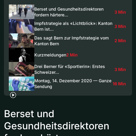
Berset und Gesundheitsdirektoren
3 Min
fordern härtere…
Impfstrategie als «Lichtblick»: Kanton
3 Min
Bern ist…
Das sagt Bern zur Impfstrategie vom
2 Min
Kanton Bern
Kurzmeldungen
2 Min
Drei Berner für «Sportlerin»: Erstes
3 Min
Schweizer…
Montag, 14. Dezember 2020 — Ganze
16 Min
Sendung
Berset und
Gesundheitsdirektoren