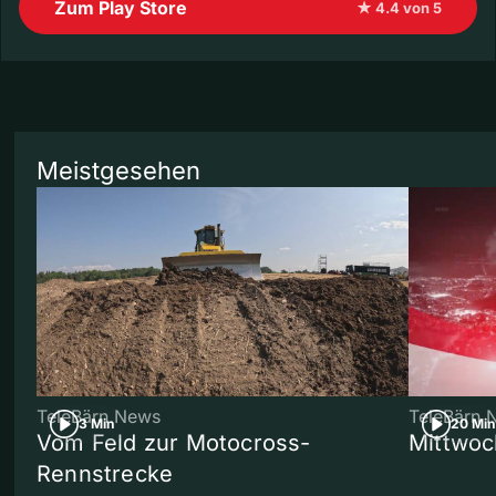
Zum Play Store
★ 4.4 von 5
Meistgesehen
TeleBärn News
TeleBärn 
3 Min
20 Min
Vom Feld zur Motocross-
Mittwoc
Rennstrecke