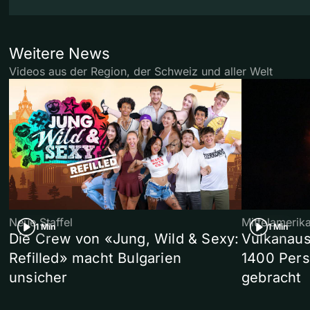
Weitere News
Videos aus der Region, der Schweiz und aller Welt
Neue Staffel
Mittelamerik
1 Min
1 Min
Die Crew von «Jung, Wild & Sexy:
Vulkanaus
Refilled» macht Bulgarien
1400 Pers
unsicher
gebracht