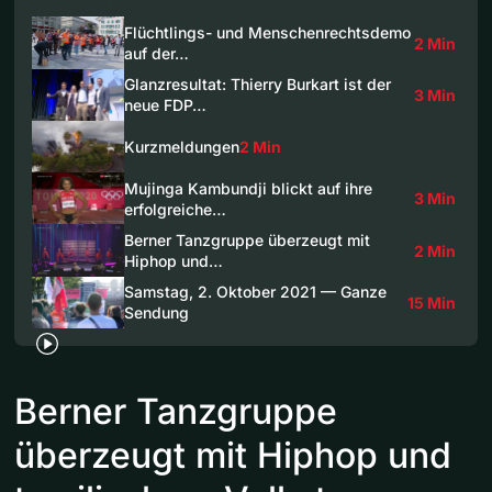
Flüchtlings- und Menschenrechtsdemo
2 Min
auf der…
Glanzresultat: Thierry Burkart ist der
3 Min
neue FDP…
Kurzmeldungen
2 Min
Mujinga Kambundji blickt auf ihre
3 Min
erfolgreiche…
Berner Tanzgruppe überzeugt mit
2 Min
Hiphop und…
Samstag, 2. Oktober 2021 — Ganze
15 Min
Sendung
Berner Tanzgruppe
überzeugt mit Hiphop und