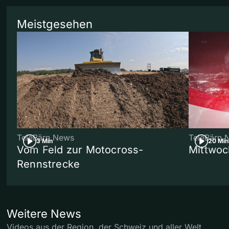
Meistgesehen
TeleBärn News
TeleBärn 
3 Min
20 Min
Vom Feld zur Motocross-
Mittwoc
Rennstrecke
Weitere News
Videos aus der Region, der Schweiz und aller Welt