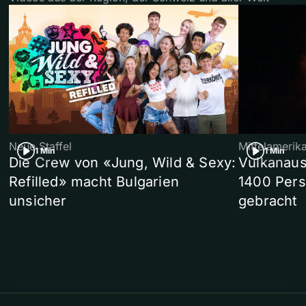
Neue Staffel
Mittelamerik
1 Min
1 Min
Die Crew von «Jung, Wild & Sexy:
Vulkanaus
Refilled» macht Bulgarien
1400 Pers
unsicher
gebracht