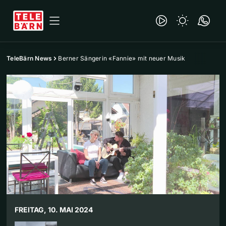
TeleBärn News
Berner Sängerin «Fannie» mit neuer Musik
FREITAG, 10. MAI 2024