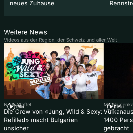
neues Zuhause
Rennstr
Weitere News
Videos aus der Region, der Schweiz und aller Welt
Neue Staffel
Mittelamerik
1 Min
1 Min
Die Crew von «Jung, Wild & Sexy:
Vulkanaus
Refilled» macht Bulgarien
1400 Pers
unsicher
gebracht