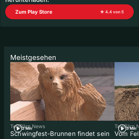
Zum Play Store
★ 4.4 von 5
Meistgesehen
TeleBärn News
TeleBärn 
2 Min
3 Min
Schwingfest-Brunnen findet sein
Vom Fel