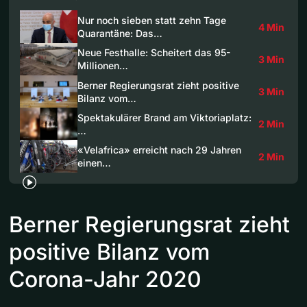
Nur noch sieben statt zehn Tage
4 Min
Quarantäne: Das…
Neue Festhalle: Scheitert das 95-
3 Min
Millionen…
Berner Regierungsrat zieht positive
3 Min
Bilanz vom…
Spektakulärer Brand am Viktoriaplatz:
2 Min
…
«Velafrica» erreicht nach 29 Jahren
2 Min
einen…
Berner Regierungsrat zieht
positive Bilanz vom
Corona-Jahr 2020