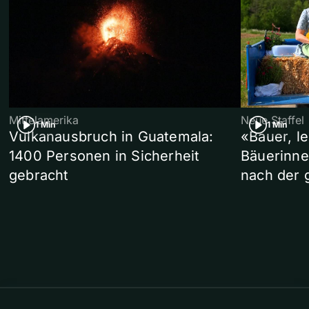
Mittelamerika
Neue Staffel
1 Min
1 Min
Vulkanausbruch in Guatemala:
«Bauer, l
1400 Personen in Sicherheit
Bäuerinne
gebracht
nach der 