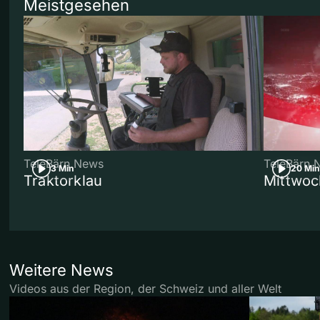
Meistgesehen
TeleBärn News
TeleBärn 
3 Min
20 Min
Traktorklau
Mittwoc
Weitere News
Videos aus der Region, der Schweiz und aller Welt