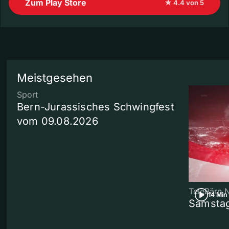
Zum Play Store
★ 4.4 von 5
Meistgesehen
Sport
Bern-Jurassisches Schwingfest
vom 09.08.2026
TeleBärn 
14 Min
Samstag