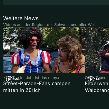
Weitere News
Videos aus der Region, der Schweiz und aller Welt
«Ein Tag im Jahr ist das okay»
Ohne Feuer
1 Min
1 Min
Street-Parade-Fans campen
Feuerwehr 
mitten in Zürich
Waldbrand