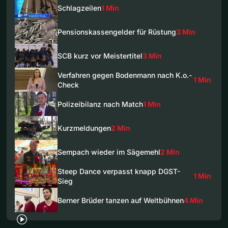
Schlagzeilen
1 Min
Pensionskassengelder für Rüstung
3 Min
SCB kurz vor Meistertitel
3 Min
Verfahren gegen Bodenmann nach K.o.-
1 Min
Check
Polizeibilanz nach Match
1 Min
Kurzmeldungen
2 Min
Sempach wieder im Sägemehl
2 Min
Steep Dance verpasst knapp DGST-
1 Min
Sieg
Berner Brüder tanzen auf Weltbühnen
4 Min