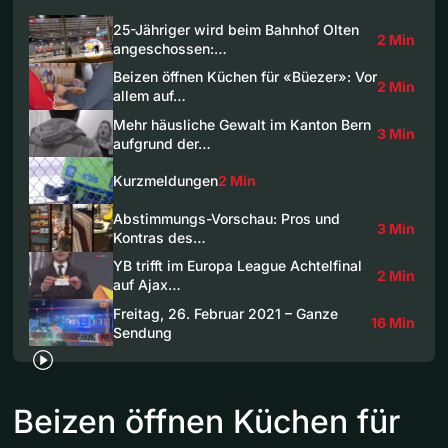
25-Jähriger wird beim Bahnhof Olten
2 Min
angeschossen:…
Beizen öffnen Küchen für «Büezer»: Vor
2 Min
allem auf…
Mehr häusliche Gewalt im Kanton Bern
3 Min
aufgrund der…
Kurzmeldungen
2 Min
Abstimmungs-Vorschau: Pros und
3 Min
Kontras des…
YB trifft im Europa League Achtelfinal
2 Min
auf Ajax…
Freitag, 26. Februar 2021 – Ganze
16 Min
Sendung
Beizen öffnen Küchen für