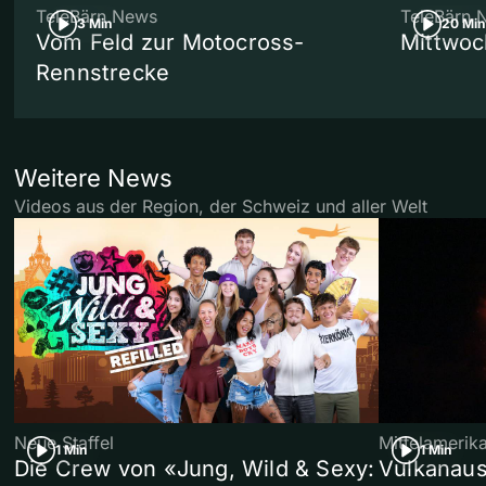
TeleBärn News
TeleBärn 
3 Min
20 Min
Vom Feld zur Motocross-
Mittwoc
Rennstrecke
Weitere News
Videos aus der Region, der Schweiz und aller Welt
Neue Staffel
Mittelamerik
1 Min
1 Min
Die Crew von «Jung, Wild & Sexy:
Vulkanaus