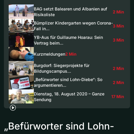
BAG setzt Balearen und Albanien auf
2 Min
Risikoliste
Bümplizer Kindergarten wegen Corona-
3 Min
Fall in…
YB-Aus für Guillaume Hoarau: Sein
3 Min
Vertrag beim…
Kurzmeldungen
2 Min
Burgdorf: Siegerprojekte für
2 Min
Bildungscampus…
„Befürworter sind Lohn-Diebe“: So
2 Min
argumentieren…
Dienstag, 18. August 2020 – Ganze
17 Min
Sendung
„Befürworter sind Lohn-