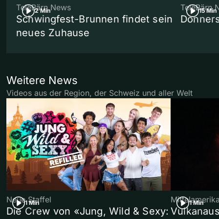
TeleBärn News
TeleBärn 
2 Min
15 Min
Schwingfest-Brunnen findet sein
Donners
neues Zuhause
Weitere News
Videos aus der Region, der Schweiz und aller Welt
Neue Staffel
Mittelamerik
1 Min
1 Min
Die Crew von «Jung, Wild & Sexy:
Vulkanaus