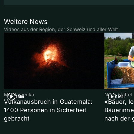
Weitere News
Videos aus der Region, der Schweiz und aller Welt
Mittelamerika
Neue Staffel
1 Min
1 Min
Vulkanausbruch in Guatemala:
«Bauer, l
1400 Personen in Sicherheit
Bäuerinne
gebracht
nach der 