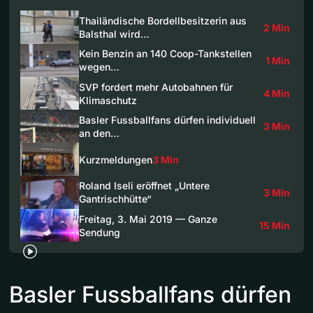
Thailändische Bordellbesitzerin aus
2 Min
Balsthal wird…
Kein Benzin an 140 Coop-Tankstellen
1 Min
wegen…
SVP fordert mehr Autobahnen für
4 Min
Klimaschutz
Basler Fussballfans dürfen individuell
3 Min
an den…
Kurzmeldungen
3 Min
Roland Iseli eröffnet „Untere
3 Min
Gantrischhütte“
Freitag, 3. Mai 2019 — Ganze
15 Min
Sendung
Basler Fussballfans dürfen