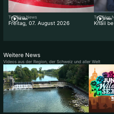
TeleBärn News
TeleBärn 
14 Min
3 Min
Freitag, 07. August 2026
Knall b
Weitere News
Videos aus der Region, der Schweiz und aller Welt