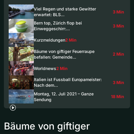
Viel Regen und starke Gewitter
3 Min
erwartet: BLS…
Bern top, Zürich flop bei
3 Min
Einweggeschirr:…
Kurzmeldungen
2 Min
Bäume von giftiger Feuerraupe
2 Min
befallen: Gemeinde…
Worldnews
2 Min
Italien ist Fussball Europameister:
3 Min
Nach dem…
Montag, 12. Juli 2021 – Ganze
18 Min
Sendung
Bäume von giftiger