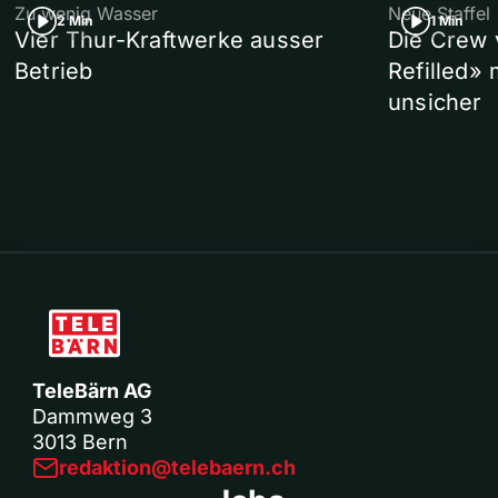
Zu wenig Wasser
Neue Staffel
2 Min
1 Min
Vier Thur-Kraftwerke ausser
Die Crew 
Betrieb
Refilled»
unsicher
TeleBärn AG
Dammweg 3
3013 Bern
redaktion@telebaern.ch