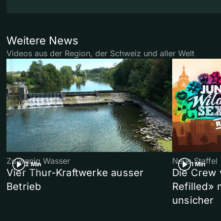
Weitere News
Videos aus der Region, der Schweiz und aller Welt
Zu wenig Wasser
Neue Staffel
2 Min
1 Min
Vier Thur-Kraftwerke ausser
Die Crew 
Betrieb
Refilled»
unsicher