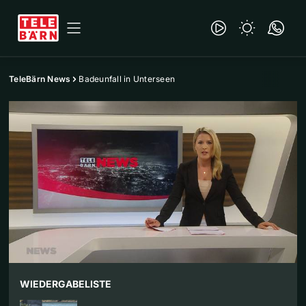
TeleBärn News
Badeunfall in Unterseen
WIEDERGABELISTE