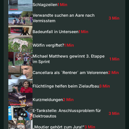
Schlagzeilen
1 Min
Verwandte suchen an Aare nach
3 Min
Vermisstem
Badeunfall in Unterseen
1 Min
Wölfin vergiftet?
1 Min
Michael Matthews gewinnt 3. Etappe
1 Min
im Sprint
Cancellara als `Rentner` am Velorennen
2 Min
Flüchtlinge helfen beim Zielaufbau
3 Min
Kurzmeldungen
2 Min
E-Tankstelle: Anschlussproblem für
3 Min
Elektroautos
„Moutier gehört zum Jura!“
3 Min