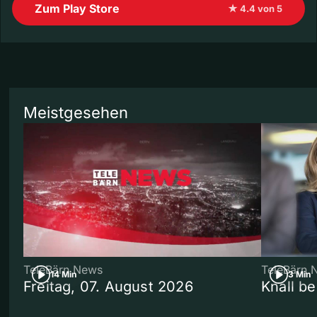
Zum Play Store
★ 4.4 von 5
Meistgesehen
TeleBärn News
TeleBärn 
14 Min
3 Min
Freitag, 07. August 2026
Knall b