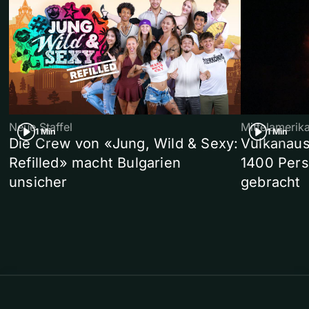
Neue Staffel
Mittelamerik
1 Min
1 Min
Die Crew von «Jung, Wild & Sexy:
Vulkanaus
Refilled» macht Bulgarien
1400 Pers
unsicher
gebracht