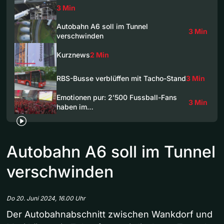
3 Min
Autobahn A6 soll im Tunnel
3 Min
verschwinden
Kurznews
2 Min
RBS-Busse verblüffen mit Tacho-Stand
3 Min
Emotionen pur: 2'500 Fussball-Fans
3 Min
haben im…
Autobahn A6 soll im Tunnel
verschwinden
Do 20. Juni 2024, 16.00 Uhr
Der Autobahnabschnitt zwischen Wankdorf und