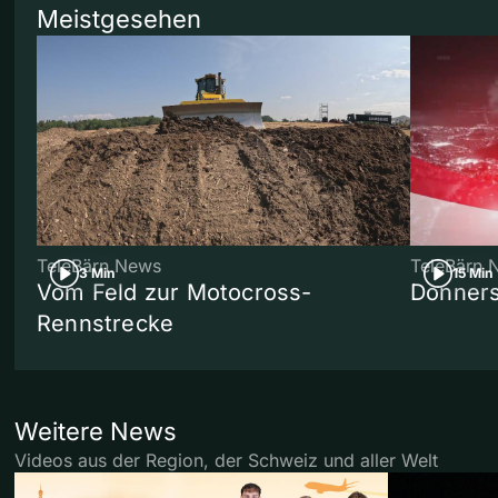
Meistgesehen
TeleBärn News
TeleBärn 
3 Min
15 Min
Vom Feld zur Motocross-
Donners
Rennstrecke
Weitere News
Videos aus der Region, der Schweiz und aller Welt