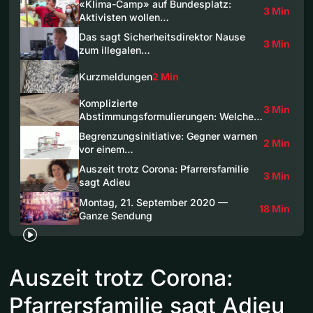
«Klima-Camp» auf Bundesplatz:
3 Min
Aktivisten wollen…
Das sagt Sicherheitsdirektor Nause
3 Min
zum illegalen…
Kurzmeldungen
2 Min
Komplizierte
3 Min
Abstimmungsformulierungen: Welche…
Begrenzungsinitiative: Gegner warnen
2 Min
vor einem…
Auszeit trotz Corona: Pfarrersfamilie
3 Min
sagt Adieu
Montag, 21. September 2020 —
18 Min
Ganze Sendung
Auszeit trotz Corona:
Pfarrersfamilie sagt Adieu