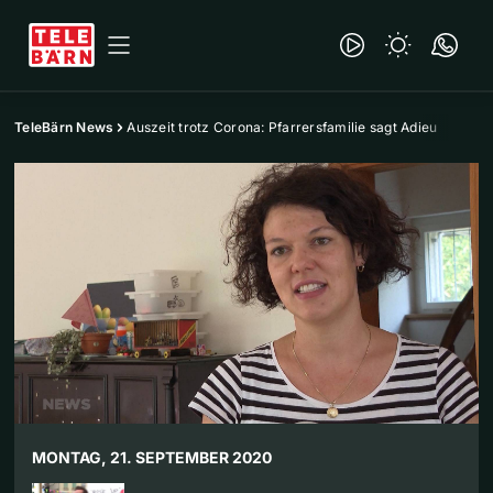
TeleBärn News
Auszeit trotz Corona: Pfarrersfamilie sagt Adieu
MONTAG, 21. SEPTEMBER 2020