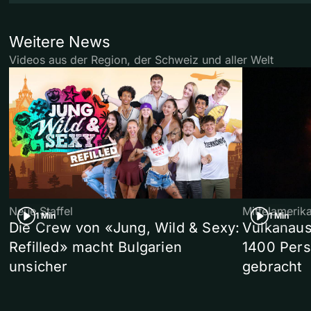
Weitere News
Videos aus der Region, der Schweiz und aller Welt
Neue Staffel
Mittelamerik
1 Min
1 Min
Die Crew von «Jung, Wild & Sexy:
Vulkanaus
Refilled» macht Bulgarien
1400 Pers
unsicher
gebracht