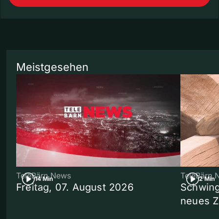
Meistgesehen
TeleBärn News
TeleBärn 
14 Min
2 Min
Freitag, 07. August 2026
Schwing
neues 