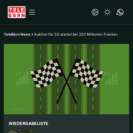
TeleBärn News
Auktion für 5G startet bei 220 Millionen Franken
WIEDERGABELISTE