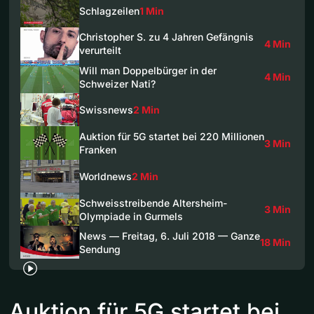
Schlagzeilen
1 Min
Christopher S. zu 4 Jahren Gefängnis
4 Min
verurteilt
Will man Doppelbürger in der
4 Min
Schweizer Nati?
Swissnews
2 Min
Auktion für 5G startet bei 220 Millionen
3 Min
Franken
Worldnews
2 Min
Schweisstreibende Altersheim-
3 Min
Olympiade in Gurmels
News — Freitag, 6. Juli 2018 — Ganze
18 Min
Sendung
Auktion für 5G startet bei