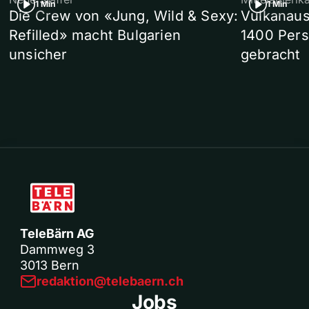
1 Min
1 Min
Die Crew von «Jung, Wild & Sexy:
Vulkanaus
Refilled» macht Bulgarien
1400 Pers
unsicher
gebracht
TeleBärn AG
Dammweg 3
3013 Bern
redaktion@telebaern.ch
Jobs