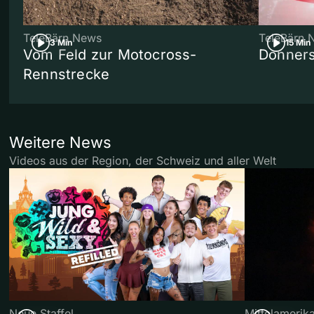
TeleBärn News
TeleBärn 
3 Min
15 Min
Vom Feld zur Motocross-
Donners
Rennstrecke
Weitere News
Videos aus der Region, der Schweiz und aller Welt
Neue Staffel
Mittelamerik