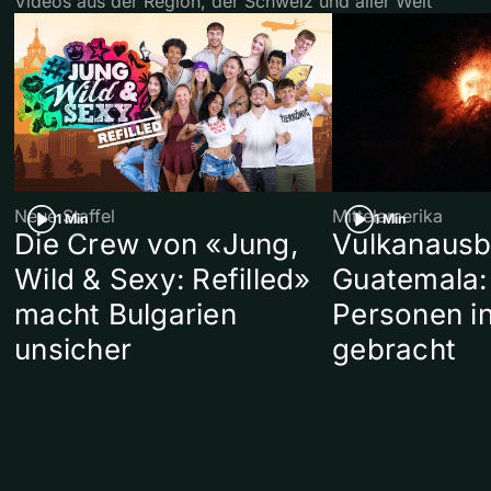
Videos aus der Region, der Schweiz und aller Welt
Neue Staffel
Mittelamerika
1 Min
1 Min
Die Crew von «Jung,
Vulkanausb
Wild & Sexy: Refilled»
Guatemala:
macht Bulgarien
Personen in
unsicher
gebracht