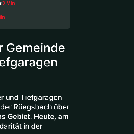
s
3 Min
Min
er Gemeinde
iefgaragen
er und Tiefgaragen
g der Rüegsbach über
s Gebiet. Heute, am
arität in der