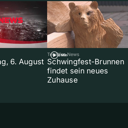
TeleBärn News
2 Min
g, 6. August
Schwingfest-Brunnen
findet sein neues
Zuhause