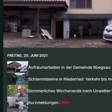
FREITAG, 25. JUNI 2021
Aufräumarbeiten in der Gemeinde Rüegsau: 
Schlammlawine in Niederried: Verkehr bis
Sommerliches Wochenende nach Unwetter
Kurzmeldungen
2 Min