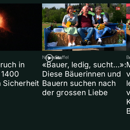
Neue Staffel
B
1 Min
ruch in
«Bauer, ledig, sucht…»:
 1400
Diese Bäuerinnen und
 Sicherheit
Bauern suchen nach
l
der grossen Liebe