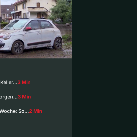
Keller…
3 Min
 morgen…
3 Min
-Woche: So…
2 Min