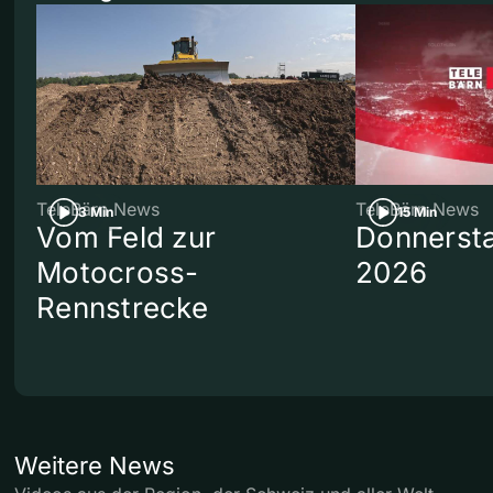
TeleBärn News
TeleBärn News
3 Min
15 Min
Vom Feld zur
Donnersta
Motocross-
2026
Rennstrecke
Weitere News