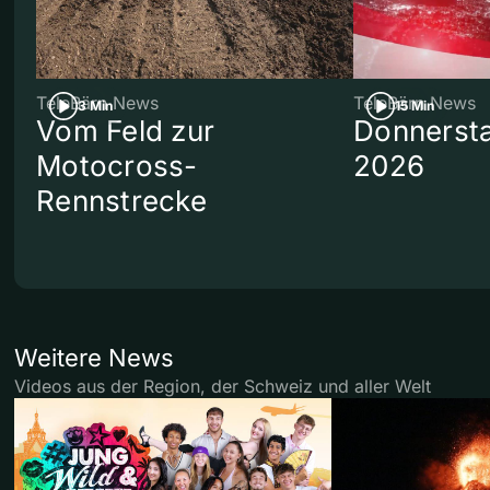
TeleBärn News
TeleBärn News
3 Min
15 Min
Vom Feld zur
Donnersta
Motocross-
2026
Rennstrecke
Weitere News
Videos aus der Region, der Schweiz und aller Welt