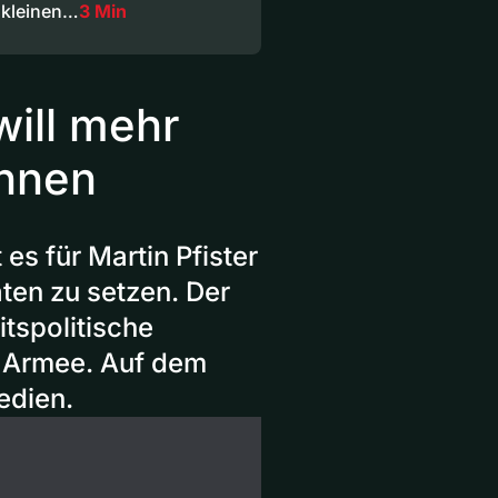
 kleinen…
3 Min
will mehr
innen
es für Martin Pfister
äten zu setzen. Der
itspolitische
e Armee. Auf dem
edien.