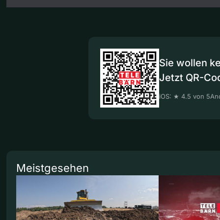
Sie wollen k
Jetzt QR-Co
iOS: ★ 4.5 von 5
And
Meistgesehen