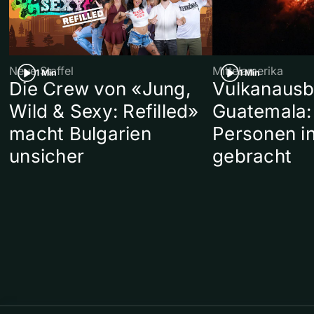
Neue Staffel
Mittelamerika
1 Min
1 Min
Die Crew von «Jung,
Vulkanausb
Wild & Sexy: Refilled»
Guatemala:
macht Bulgarien
Personen in
unsicher
gebracht