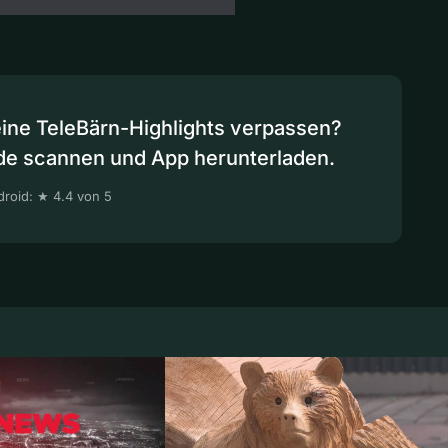
eine TeleBärn-Highlights verpassen?
de scannen und App herunterladen.
roid: ★ 4.4 von 5