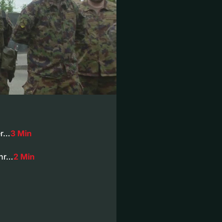
er…
3 Min
ehr…
2 Min
n