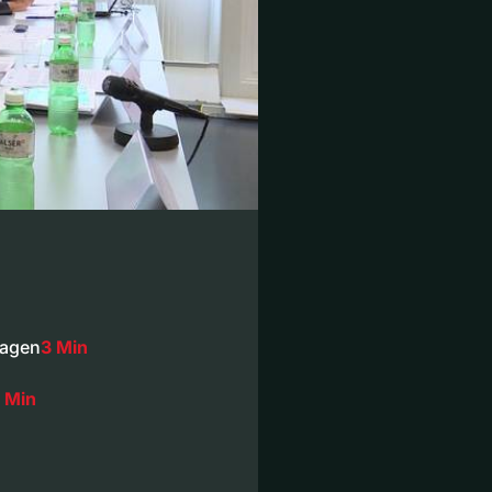
lagen
3 Min
 Min