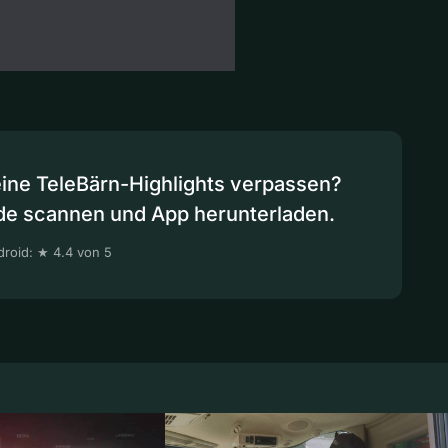
eine TeleBärn-Highlights verpassen?
de scannen und App herunterladen.
roid: ★ 4.4 von 5