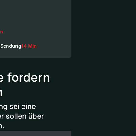
in
 Sendung
14 Min
 fordern
n
g sei eine
 sollen über
n.