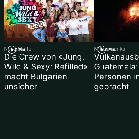
Neue Staffel
Mittelamerika
1 Min
1 Min
Die Crew von «Jung,
Vulkanausb
Wild & Sexy: Refilled»
Guatemala:
macht Bulgarien
Personen in
unsicher
gebracht