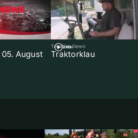
TeleBärn News
3 Min
 05. August
Traktorklau