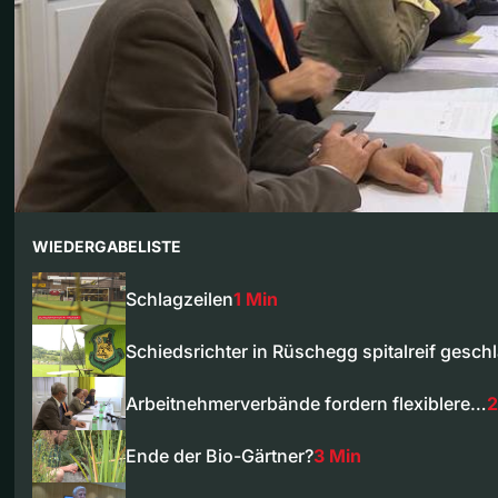
WIEDERGABELISTE
Schlagzeilen
1 Min
Schiedsrichter in Rüschegg spitalreif gesch
Arbeitnehmerverbände fordern flexiblere…
2
Ende der Bio-Gärtner?
3 Min