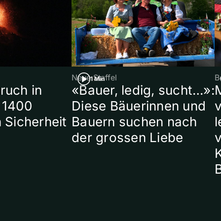
Neue Staffel
B
1 Min
ruch in
«Bauer, ledig, sucht…»:
 1400
Diese Bäuerinnen und
 Sicherheit
Bauern suchen nach
l
der grossen Liebe