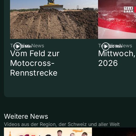
TeleBärn News
TeleBärn News
3 Min
20 Min
Vom Feld zur
Mittwoch,
Motocross-
2026
Rennstrecke
Weitere News
Videos aus der Region, der Schweiz und aller Welt