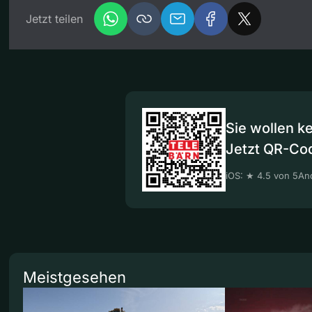
Jetzt teilen
Sie wollen k
Jetzt QR-Co
iOS: ★ 4.5 von 5
And
Meistgesehen