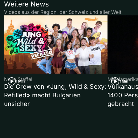
Weitere News
Videos aus der Region, der Schweiz und aller Welt
Neue Staffel
Mittelamerik
1 Min
1 Min
Die Crew von «Jung, Wild & Sexy:
Vulkanaus
Refilled» macht Bulgarien
1400 Pers
unsicher
gebracht