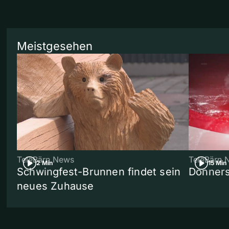
Meistgesehen
TeleBärn News
TeleBärn 
2 Min
15 Min
Schwingfest-Brunnen findet sein
Donners
neues Zuhause