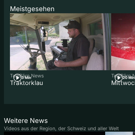
Meistgesehen
TeleBärn News
TeleBärn 
3 Min
20 Min
Traktorklau
Mittwoc
Weitere News
Videos aus der Region, der Schweiz und aller Welt