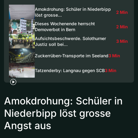
Amokdrohung: Schüler in Niederbipp
2 Min
löst grosse…
Dieses Wochenende herrscht
2 Min
Demoverbot in Bern
Aufsichtsbeschwerde. Solothurner
3 Min
Justiz soll bei…
Zuckerrüben-Transporte im Seeland
3 Min
Tatzenderby: Langnau gegen SCB
3 Min
Amokdrohung: Schüler in
Niederbipp löst grosse
Angst aus