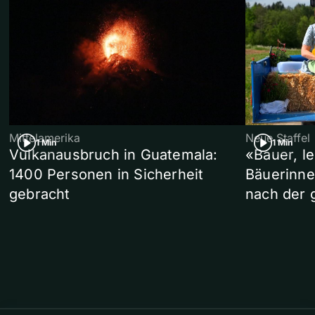
Mittelamerika
Neue Staffel
1 Min
1 Min
Vulkanausbruch in Guatemala:
«Bauer, l
1400 Personen in Sicherheit
Bäuerinne
gebracht
nach der 