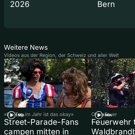
2026
Bern
Weitere News
Videos aus der Region, der Schweiz und aller Welt
«Ein Tag im Jahr ist das okay»
Ohne Feuer
1 Min
1 Min
Street-Parade-Fans
Feuerwehr t
campen mitten in
Waldbrand