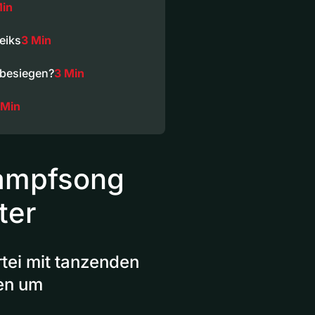
Min
eiks
3 Min
 besiegen?
3 Min
 Min
ampfsong
ter
tei mit tanzenden
uen um