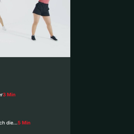
er
3 Min
ch die…
5 Min