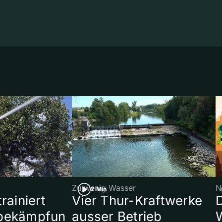
Zu wenig Wasser
N
2 Min
rainiert
Vier Thur-Kraftwerke
bekämpfun
ausser Betrieb
W