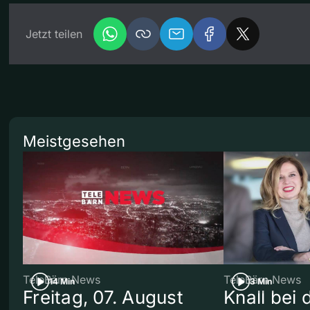
Jetzt teilen
Meistgesehen
TeleBärn News
TeleBärn News
14 Min
3 Min
Freitag, 07. August
Knall bei