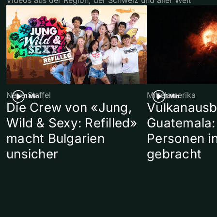
Neue Staffel
Mittelamerika
1 Min
1 Min
Die Crew von «Jung,
Vulkanausb
Wild & Sexy: Refilled»
Guatemala:
macht Bulgarien
Personen in
unsicher
gebracht