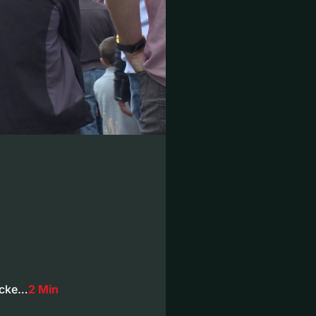
recke…
2 Min