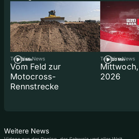
TeleBärn News
TeleBärn News
3 Min
20 Min
Vom Feld zur
Mittwoch,
Motocross-
2026
Rennstrecke
Weitere News
Videos aus der Region, der Schweiz und aller Welt