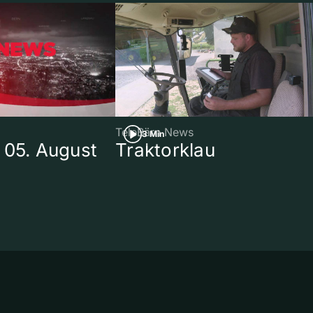
TeleBärn News
3 Min
 05. August
Traktorklau