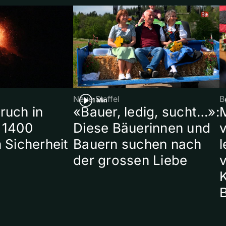
Neue Staffel
B
1 Min
ruch in
«Bauer, ledig, sucht…»:
 1400
Diese Bäuerinnen und
 Sicherheit
Bauern suchen nach
l
der grossen Liebe