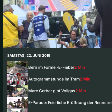
SAMSTAG, 22. JUNI 2019
Bern im Formel-E-Fieber
2 Min
Autogrammstunde im Tram
2 Min
Marc Gerber gibt Vollgas
2 Min
E-Parade: Feierliche Eröffnung der Rennst