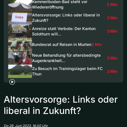
Kemmeriboden-Bad steht vor
2 Min
Wiedereröffnung
Altersvorsorge: Links oder liberal in
3 Min
Zukunft?
Anreize statt Verbote: Der Kanton
3 Min
Solothurn will…
Bundesrat auf Reisen in Murten
3 Min
Neue Behandlung für altersbedingte
3 Min
Augenkrankheit…
Zu Besuch im Trainingslager beim FC
3 Min
Thun
Altersvorsorge: Links oder
liberal in Zukunft?
Do 29. Juni 2023, 16.00 Uhr