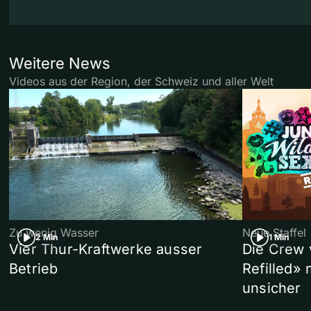
Weitere News
Videos aus der Region, der Schweiz und aller Welt
Zu wenig Wasser
Neue Staffel
2 Min
1 Min
Vier Thur-Kraftwerke ausser
Die Crew 
Betrieb
Refilled»
unsicher