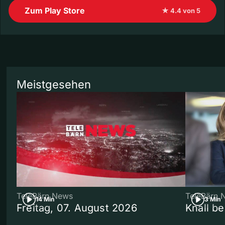
Zum Play Store
★ 4.4 von 5
Meistgesehen
TeleBärn News
TeleBärn 
14 Min
3 Min
Freitag, 07. August 2026
Knall b