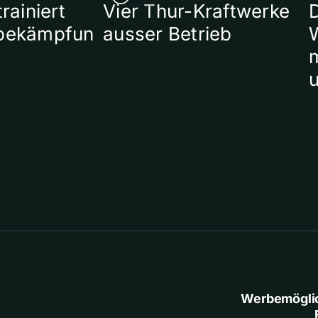
rainiert
Vier Thur-Kraftwerke
bekämpfun
ausser Betrieb
W
Werbemögli