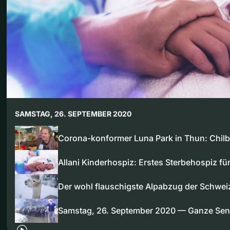
SAMSTAG, 26. SEPTEMBER 2020
Corona-konformer Luna Park in Thun: Chil
Allani Kinderhospiz: Erstes Sterbehospiz fü
Der wohl flauschigste Alpabzug der Schwei
Samstag, 26. September 2020 — Ganze Se