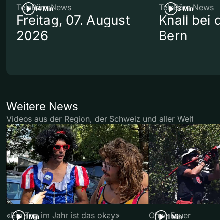
TeleBärn News
TeleBärn News
14 Min
3 Min
Freitag, 07. August
Knall bei
2026
Bern
Weitere News
Videos aus der Region, der Schweiz und aller Welt
«Ein Tag im Jahr ist das okay»
Ohne Feuer
1 Min
1 Min