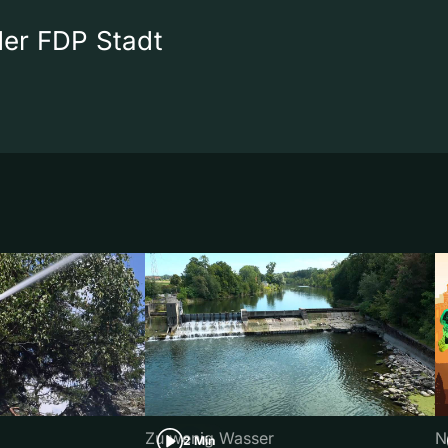
 der FDP Stadt
Zu wenig Wasser
N
2 Min