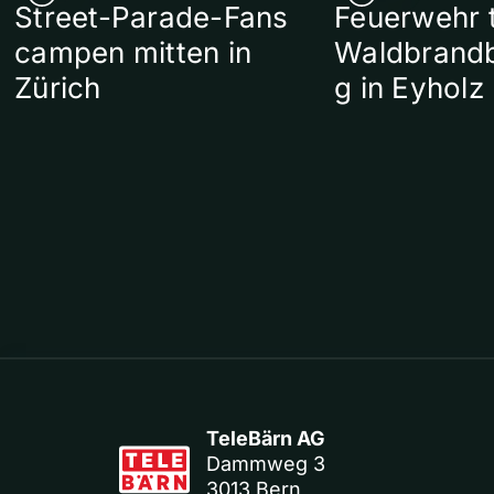
Street-Parade-Fans
Feuerwehr t
campen mitten in
Waldbrand
Zürich
g in Eyholz
TeleBärn AG
Dammweg 3
3013 Bern