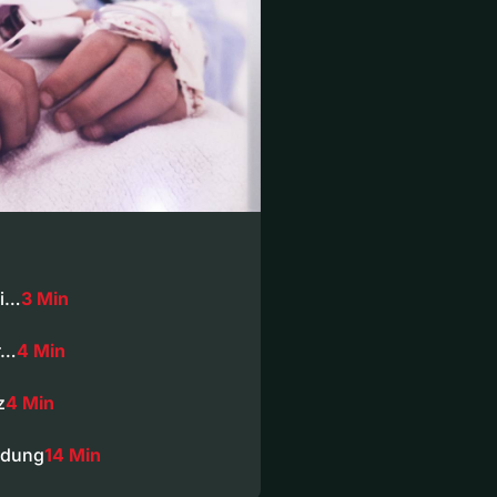
bi…
3 Min
r…
4 Min
z
4 Min
ndung
14 Min