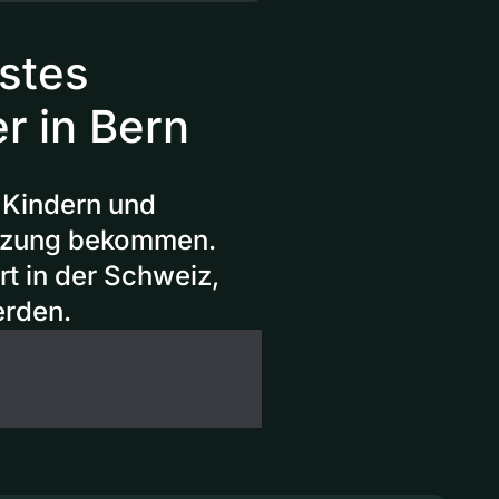
rstes
r in Bern
n Kindern und
ützung bekommen.
rt in der Schweiz,
erden.