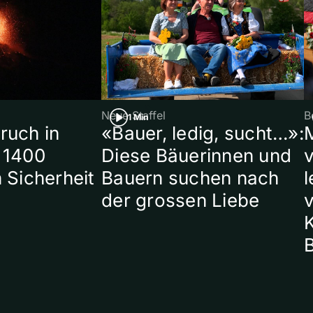
Neue Staffel
B
1 Min
ruch in
«Bauer, ledig, sucht…»:
 1400
Diese Bäuerinnen und
 Sicherheit
Bauern suchen nach
l
der grossen Liebe