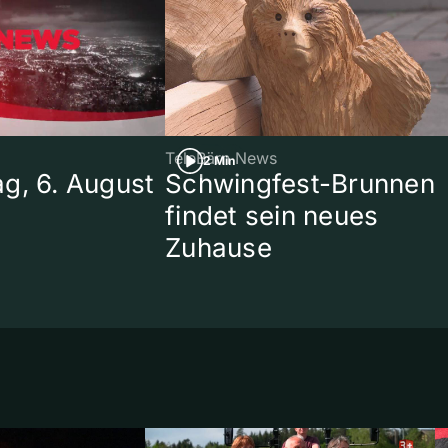
TeleBärn News
2 Min
g, 6. August
Schwingfest-Brunnen
findet sein neues
Zuhause