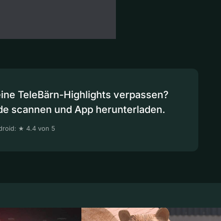
eine TeleBärn-Highlights verpassen?
de scannen und App herunterladen.
roid: ★ 4.4 von 5