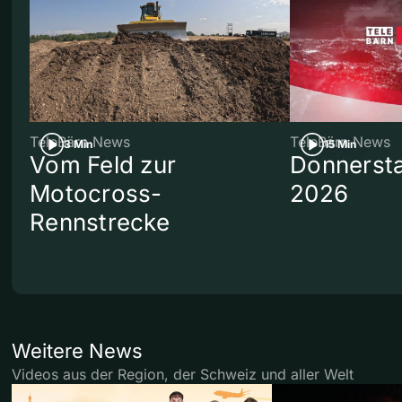
TeleBärn News
TeleBärn News
3 Min
15 Min
Vom Feld zur
Donnersta
Motocross-
2026
Rennstrecke
Weitere News
Videos aus der Region, der Schweiz und aller Welt