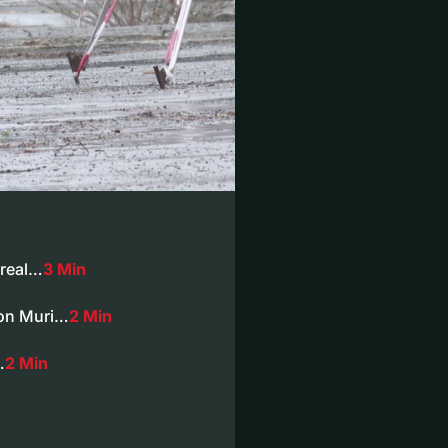
Areal…
3 Min
von Muri…
2 Min
…
2 Min