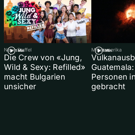
Neue Staffel
Mittelamerika
1 Min
1 Min
Die Crew von «Jung,
Vulkanausb
Wild & Sexy: Refilled»
Guatemala:
macht Bulgarien
Personen in
unsicher
gebracht