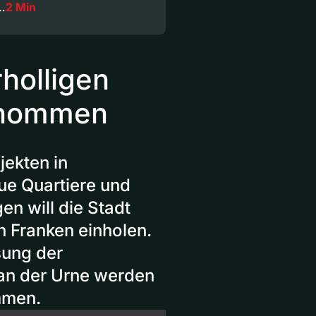
…
2 Min
holligen
enommen
jekten in
ue Quartiere und
en will die Stadt
n Franken einholen.
sung der
an der Urne werden
mmen.