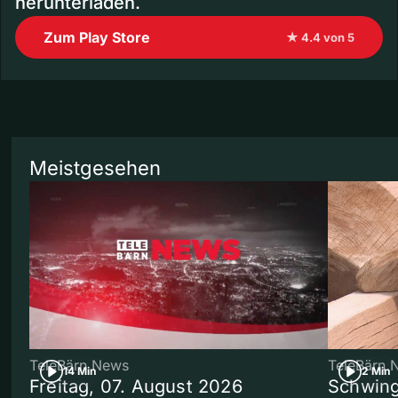
herunterladen.
Zum Play Store
★ 4.4 von 5
Meistgesehen
TeleBärn News
TeleBärn 
14 Min
2 Min
Freitag, 07. August 2026
Schwing