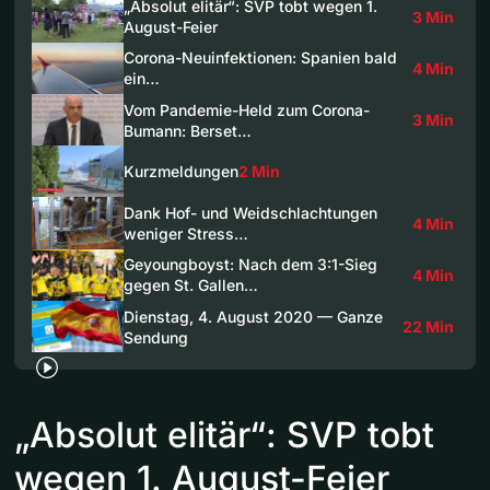
„Absolut elitär“: SVP tobt wegen 1.
3 Min
August-Feier
Corona-Neuinfektionen: Spanien bald
4 Min
ein…
Vom Pandemie-Held zum Corona-
3 Min
Bumann: Berset…
Kurzmeldungen
2 Min
Dank Hof- und Weidschlachtungen
4 Min
weniger Stress…
Geyoungboyst: Nach dem 3:1-Sieg
4 Min
gegen St. Gallen…
Dienstag, 4. August 2020 — Ganze
22 Min
Sendung
„Absolut elitär“: SVP tobt
wegen 1. August-Feier