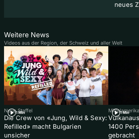
neues 
Weitere News
Videos aus der Region, der Schweiz und aller Welt
Neue Staffel
Mittelamerik
1 Min
1 Min
Die Crew von «Jung, Wild & Sexy:
Vulkanaus
Refilled» macht Bulgarien
1400 Pers
unsicher
gebracht