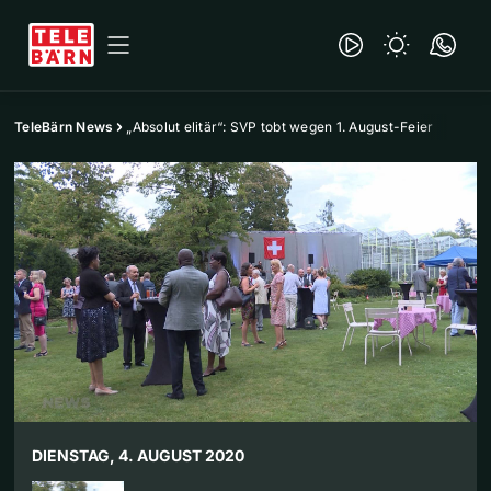
TeleBärn News
„Absolut elitär“: SVP tobt wegen 1. August-Feier
DIENSTAG, 4. AUGUST 2020