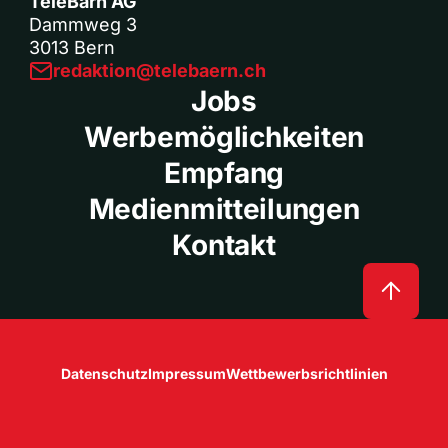
TeleBärn AG
Dammweg 3
3013 Bern
redaktion@telebaern.ch
Jobs
Werbemöglichkeiten
Empfang
Medienmitteilungen
Kontakt
Datenschutz
Impressum
Wettbewerbsrichtlinien