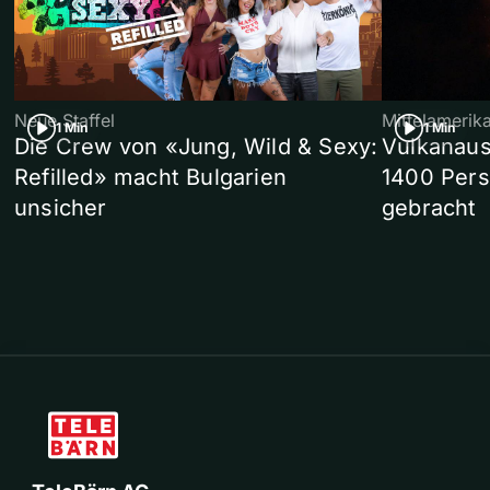
Neue Staffel
Mittelamerik
1 Min
1 Min
Die Crew von «Jung, Wild & Sexy:
Vulkanaus
Refilled» macht Bulgarien
1400 Pers
unsicher
gebracht