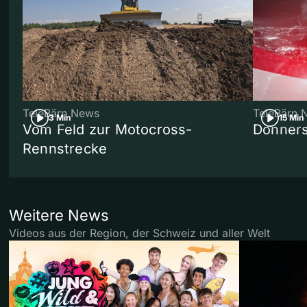
TeleBärn News
TeleBärn 
3 Min
15 Min
Vom Feld zur Motocross-
Donners
Rennstrecke
Weitere News
Videos aus der Region, der Schweiz und aller Welt