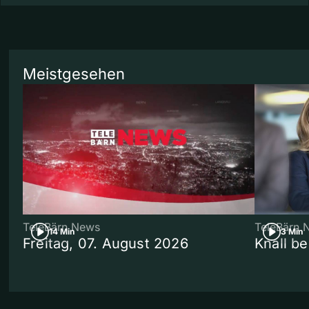
Meistgesehen
TeleBärn News
TeleBärn 
14 Min
3 Min
Freitag, 07. August 2026
Knall b