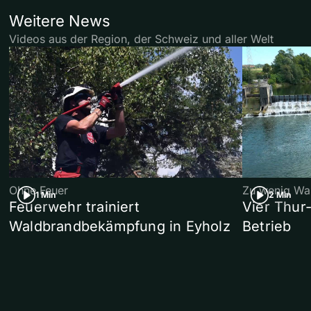
Weitere News
Videos aus der Region, der Schweiz und aller Welt
Ohne Feuer
Zu wenig Wa
1 Min
2 Min
Feuerwehr trainiert
Vier Thur
Waldbrandbekämpfung in Eyholz
Betrieb