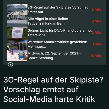
3G-Regel auf der Skipiste? Vorschlag
3 Min
erntet auf…
Alle Vögel in einer Reihe:
3 Min
Taubenzählung in Bern
Grünes Licht für DNA-Phänotypisiering:
2 Min
Tätersuche…
Wertvolle Sammlerstücke gestohlen:
3 Min
Meiringer…
Mittwoch, 22. September 2021 —
15 Min
Ganze Sendung
3G-Regel auf der Skipiste?
Vorschlag erntet auf
Social-Media harte Kritik