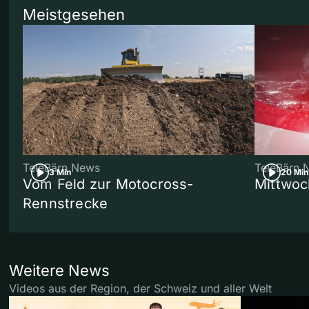
Meistgesehen
TeleBärn News
TeleBärn 
3 Min
20 Min
Vom Feld zur Motocross-
Mittwoc
Rennstrecke
Weitere News
Videos aus der Region, der Schweiz und aller Welt