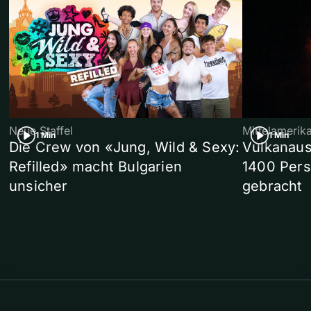
Neue Staffel
Mittelamerik
1 Min
1 Min
Die Crew von «Jung, Wild & Sexy:
Vulkanaus
Refilled» macht Bulgarien
1400 Pers
unsicher
gebracht