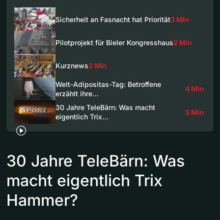
Sicherheit an Fasnacht hat Priorität
3 Min
Pilotprojekt für Bieler Kongresshaus
2 Min
Kurznews
2 Min
Welt-Adipositas-Tag: Betroffene
4 Min
erzählt ihre…
30 Jahre TeleBärn: Was macht
3 Min
eigentlich Trix…
30 Jahre TeleBärn: Was
macht eigentlich Trix
Hammer?