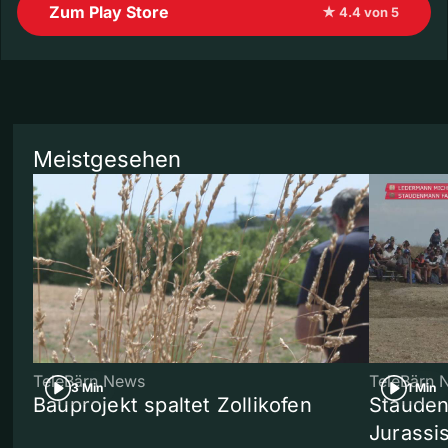
Zum Play Store
★ 4.4 von 5
Meistgesehen
TeleBärn News
TeleBärn 
3 Min
1 Min
Bauprojekt spaltet Zollikofen
Stauden
Jurassi