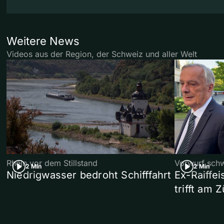
Weitere News
Videos aus der Region, der Schweiz und aller Welt
Rhein vor dem Stillstand
Vorwurf sch
2 Min
2 Min
Niedrigwasser bedroht Schifffahrt
Ex-Raiffe
trifft am 