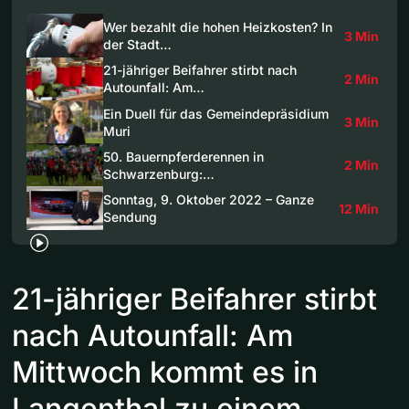
Wer bezahlt die hohen Heizkosten? In
3 Min
der Stadt…
21-jähriger Beifahrer stirbt nach
2 Min
Autounfall: Am…
Ein Duell für das Gemeindepräsidium
3 Min
Muri
50. Bauernpferderennen in
2 Min
Schwarzenburg:…
Sonntag, 9. Oktober 2022 – Ganze
12 Min
Sendung
21-jähriger Beifahrer stirbt
nach Autounfall: Am
Mittwoch kommt es in
Langenthal zu einem