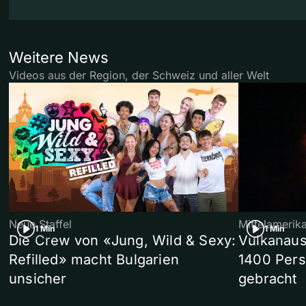
Weitere News
Videos aus der Region, der Schweiz und aller Welt
Neue Staffel
Mittelamerik
1 Min
1 Min
Die Crew von «Jung, Wild & Sexy:
Vulkanaus
Refilled» macht Bulgarien
1400 Pers
unsicher
gebracht