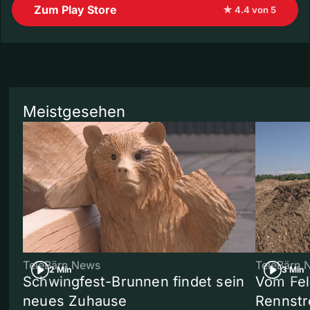
Zum Play Store
★ 4.4 von 5
Meistgesehen
TeleBärn News
TeleBärn 
2 Min
3 Min
Schwingfest-Brunnen findet sein
Vom Fel
neues Zuhause
Rennstr