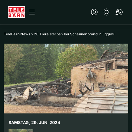
TeleBärn News
20 Tiere sterben bei Scheunenbrand in Eggiwil
SAMSTAG, 29. JUNI 2024