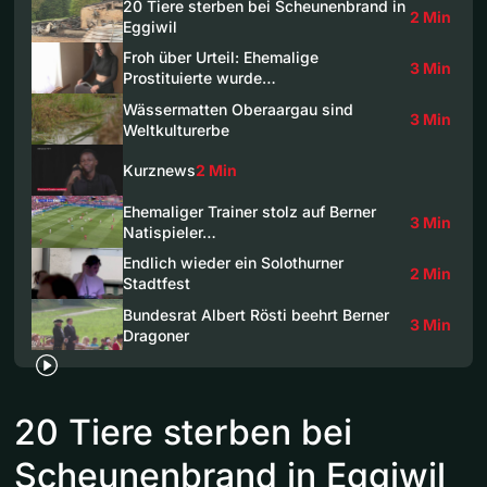
20 Tiere sterben bei Scheunenbrand in
2 Min
Eggiwil
Froh über Urteil: Ehemalige
3 Min
Prostituierte wurde…
Wässermatten Oberaargau sind
3 Min
Weltkulturerbe
Kurznews
2 Min
Ehemaliger Trainer stolz auf Berner
3 Min
Natispieler…
Endlich wieder ein Solothurner
2 Min
Stadtfest
Bundesrat Albert Rösti beehrt Berner
3 Min
Dragoner
20 Tiere sterben bei
Scheunenbrand in Eggiwil