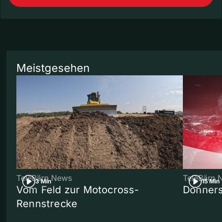
Meistgesehen
TeleBärn News
TeleBärn 
3 Min
15 Min
Vom Feld zur Motocross-
Donners
Rennstrecke