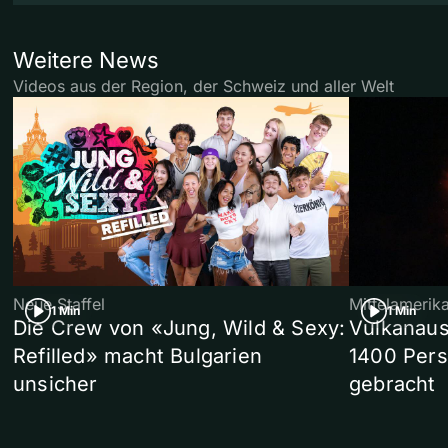
Weitere News
Videos aus der Region, der Schweiz und aller Welt
Neue Staffel
Mittelamerik
1 Min
1 Min
Die Crew von «Jung, Wild & Sexy:
Vulkanaus
Refilled» macht Bulgarien
1400 Pers
unsicher
gebracht