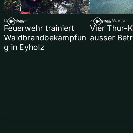
Ohne Feuer
Zu wenig Wasser
1 Min
2 Min
Feuerwehr trainiert
Vier Thur-K
Waldbrandbekämpfun
ausser Betr
g in Eyholz