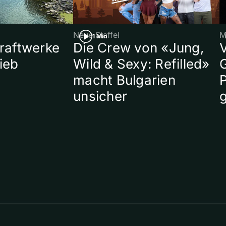
Neue Staffel
M
1 Min
raftwerke
Die Crew von «Jung,
ieb
Wild & Sexy: Refilled»
macht Bulgarien
P
unsicher