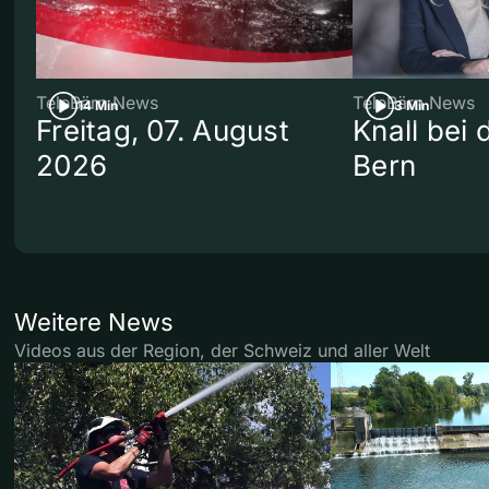
TeleBärn News
TeleBärn News
14 Min
3 Min
Freitag, 07. August
Knall bei
2026
Bern
Weitere News
Videos aus der Region, der Schweiz und aller Welt