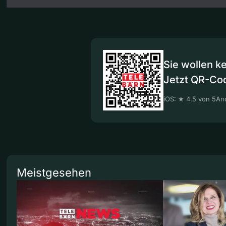
Sie wollen k
Jetzt QR-Co
iOS: ★ 4.5 von 5
And
Meistgesehen