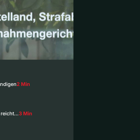
undigen
2 Min
 reicht…
3 Min