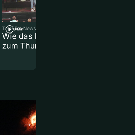
TeleBärn News
TeleBärn News
3 Min
3 Min
Wie das Brügglifest
Vom Feld zu
zum Thunfest wurde
Motocross-
Rennstreck