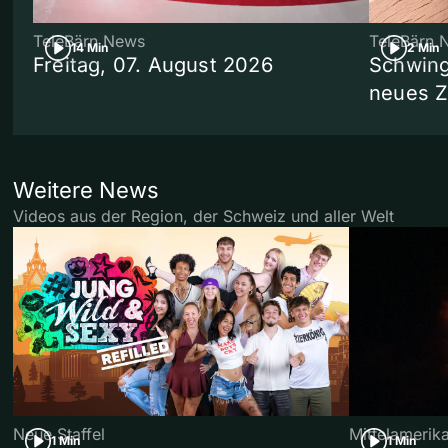
TeleBärn News
TeleBärn 
14 Min
2 Min
Freitag, 07. August 2026
Schwing
neues 
Weitere News
Videos aus der Region, der Schweiz und aller Welt
Neue Staffel
Mittelamerik
1 Min
1 Min