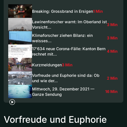
Breaking: Grossbrand in Ersigen
1 Min
Lawinenforscher warnt: Im Oberland ist
3 Min
Vorsicht…
Klimaforscher ziehen Bilanz: ein
3 Min
weisses…
17'634 neue Corona-Fälle: Kanton Bern
4 Min
rechnet mit…
Kurzmeldungen
3 Min
Vorfreude und Euphorie sind da: Ob
2 Min
und wie der…
Mittwoch, 29. Dezember 2021 —
16 Min
Ganze Sendung
Vorfreude und Euphorie