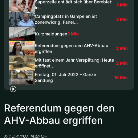
Superzelle entlädt sich über Bernbiet:
3 Min
In…
Campingplatz in Gampelen ist
3 Min
zonenwidrig: Fanel…
Kurzmeldungen
3 Min
Referendum gegen den AHV-Abbau
2 Min
ergriffen
Mit fast einem Jahr Verspätung: Heute
2 Min
eröffnet…
Freitag, 01. Juli 2022 – Ganze
15 Min
Sendung
Referendum gegen den
AHV-Abbau ergriffen
Fr 1. Juli 2022, 16.00 Uhr