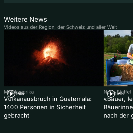
Weitere News
Videos aus der Region, der Schweiz und aller Welt
Mittelamerika
Neue Staffel
1 Min
1 Min
Vulkanausbruch in Guatemala:
«Bauer, l
1400 Personen in Sicherheit
Bäuerinne
gebracht
nach der 