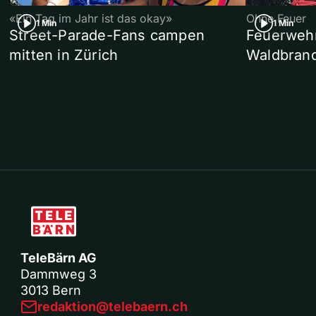
«Ein Tag im Jahr ist das okay»
Ohne Feuer
1 Min
1 Min
Street-Parade-Fans campen
Feuerwehr 
mitten in Zürich
Waldbrand
TeleBärn AG
Dammweg 3
3013 Bern
redaktion@telebaern.ch