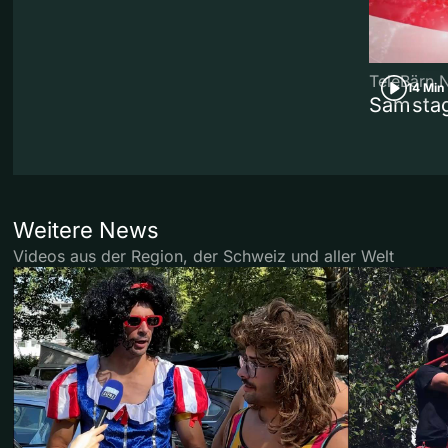
TeleBärn 
14 Min
Samstag
Weitere News
Videos aus der Region, der Schweiz und aller Welt