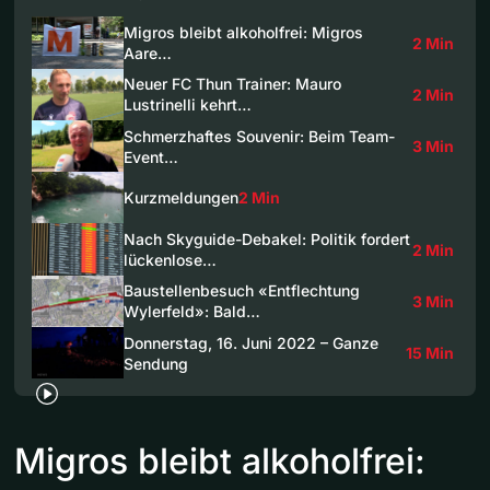
Migros bleibt alkoholfrei: Migros
2 Min
Aare…
Neuer FC Thun Trainer: Mauro
2 Min
Lustrinelli kehrt…
Schmerzhaftes Souvenir: Beim Team-
3 Min
Event…
Kurzmeldungen
2 Min
Nach Skyguide-Debakel: Politik fordert
2 Min
lückenlose…
Baustellenbesuch «Entflechtung
3 Min
Wylerfeld»: Bald…
Donnerstag, 16. Juni 2022 – Ganze
15 Min
Sendung
Migros bleibt alkoholfrei: