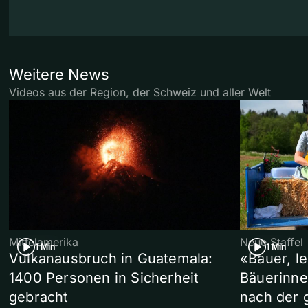
Weitere News
Videos aus der Region, der Schweiz und aller Welt
Mittelamerika
Neue Staffel
1 Min
1 Min
Vulkanausbruch in Guatemala:
«Bauer, l
1400 Personen in Sicherheit
Bäuerinne
gebracht
nach der 