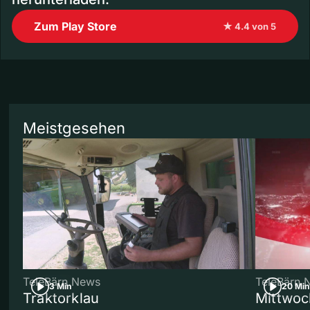
Zum Play Store
★ 4.4 von 5
Meistgesehen
TeleBärn News
TeleBärn 
3 Min
20 Min
Traktorklau
Mittwoc