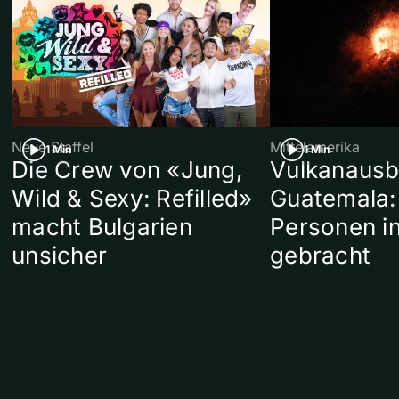
Neue Staffel
Mittelamerika
1 Min
1 Min
Die Crew von «Jung,
Vulkanausb
Wild & Sexy: Refilled»
Guatemala:
macht Bulgarien
Personen in
unsicher
gebracht