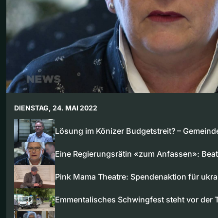
DIENSTAG, 24. MAI 2022
Lösung im Könizer Budgetstreit? – Gemeind
Eine Regierungsrätin «zum Anfassen»: Bea
Pink Mama Theatre: Spendenaktion für ukr
Emmentalisches Schwingfest steht vor der 