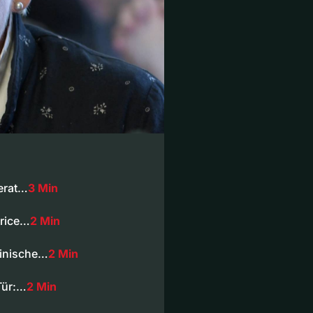
erat…
3 Min
trice…
2 Min
ainische…
2 Min
Tür:…
2 Min