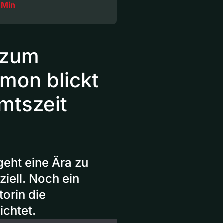
 Min
«zum
imon blickt
Amtszeit
geht eine Ära zu
ziell. Noch ein
torin die
ichtet.