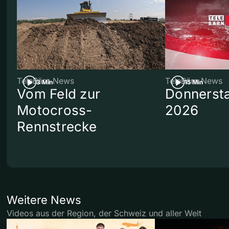
TeleBärn News
TeleBärn News
3 Min
15 Min
Vom Feld zur
Donnersta
Motocross-
2026
Rennstrecke
Weitere News
Videos aus der Region, der Schweiz und aller Welt