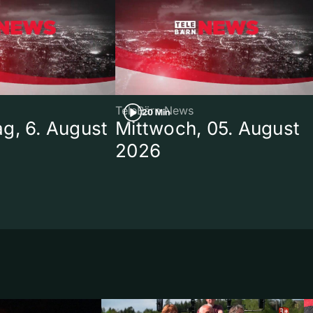
TeleBärn News
20 Min
g, 6. August
Mittwoch, 05. August
2026