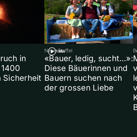
Neue Staffel
B
1 Min
ruch in
«Bauer, ledig, sucht…»:
 1400
Diese Bäuerinnen und
 Sicherheit
Bauern suchen nach
l
der grossen Liebe