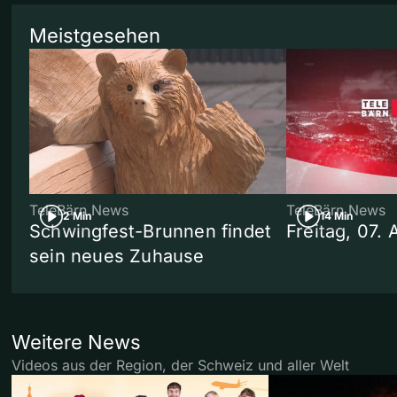
Meistgesehen
TeleBärn News
TeleBärn News
2 Min
14 Min
Schwingfest-Brunnen findet
Freitag, 07.
sein neues Zuhause
Weitere News
Videos aus der Region, der Schweiz und aller Welt