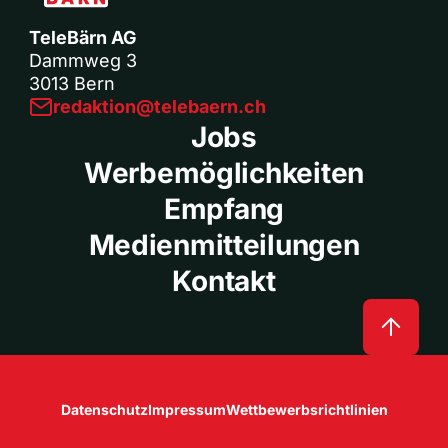
TeleBärn AG
Dammweg 3
3013 Bern
redaktion@telebaern.ch
Jobs
Werbemöglichkeiten
Empfang
Medienmitteilungen
Kontakt
Datenschutz
Impressum
Wettbewerbsrichtlinien