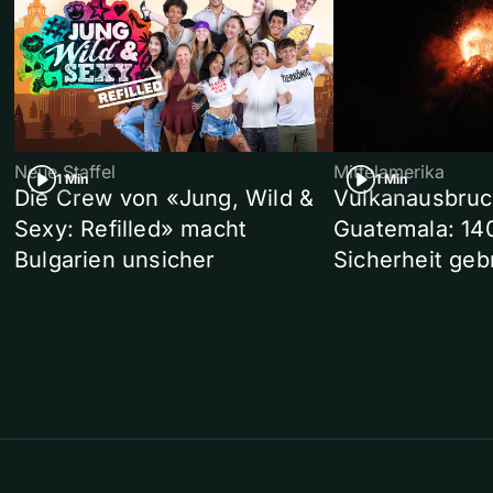
Neue Staffel
Mittelamerika
1 Min
1 Min
Die Crew von «Jung, Wild &
Vulkanausbruc
Sexy: Refilled» macht
Guatemala: 14
Bulgarien unsicher
Sicherheit geb