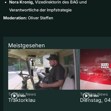
Nora Kronig,
Vizedirektorin des BAG und
Verantwortliche der Impfstrategie
Moderation:
Oliver Steffen
Meistgesehen
TeleBärn News
TeleBärn News
3 Min
18 Min
Traktorklau
Dienstag, 0