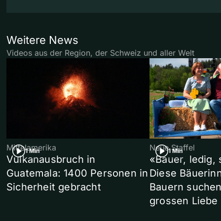
Weitere News
Videos aus der Region, der Schweiz und aller Welt
Mittelamerika
Neue Staffel
1 Min
1 Min
Vulkanausbruch in
«Bauer, ledig,
Guatemala: 1400 Personen in
Diese Bäuerin
Sicherheit gebracht
Bauern suchen
grossen Liebe