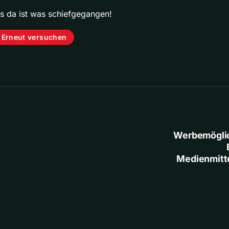
ps da ist was schiefgegangen!
Erneut versuchen
Werbemögli
Medienmitt