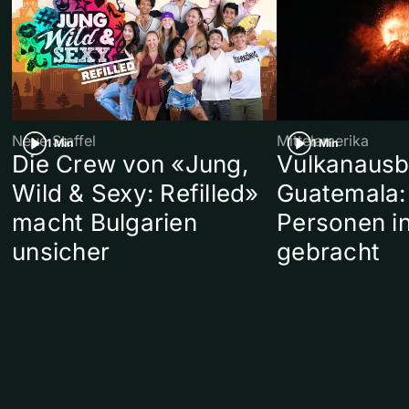
Neue Staffel
Mittelamerika
1 Min
1 Min
Die Crew von «Jung,
Vulkanausb
Wild & Sexy: Refilled»
Guatemala:
macht Bulgarien
Personen in
unsicher
gebracht