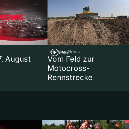
TeleBärn News
3 Min
7. August
Vom Feld zur
Motocross-
Rennstrecke