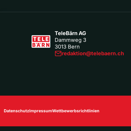
TeleBärn AG
Dammweg 3
3013 Bern
redaktion@telebaern.ch
Datenschutz
Impressum
Wettbewerbsrichtlinien