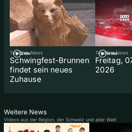
TeleBärn News
TeleBärn News
2 Min
14 Min
Schwingfest-Brunnen
Freitag, 0
findet sein neues
2026
Zuhause
Weitere News
Videos aus der Region, der Schweiz und aller Welt