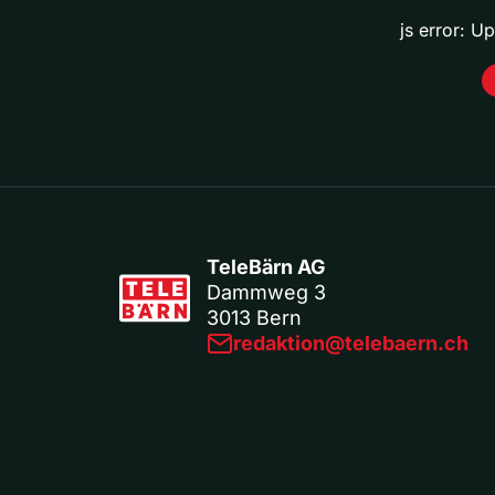
js error: U
TeleBärn AG
Dammweg 3
3013 Bern
redaktion@telebaern.ch