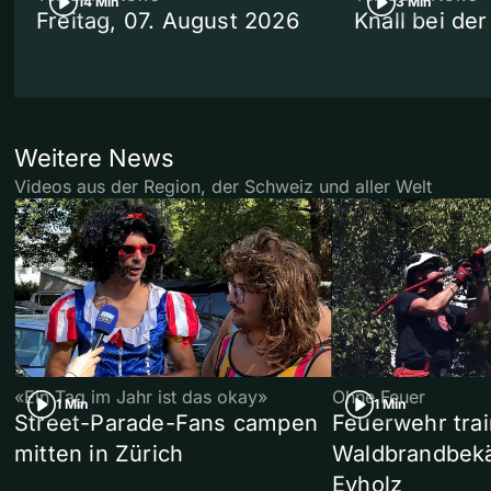
14 Min
3 Min
Freitag, 07. August 2026
Knall bei de
Weitere News
Videos aus der Region, der Schweiz und aller Welt
«Ein Tag im Jahr ist das okay»
Ohne Feuer
1 Min
1 Min
Street-Parade-Fans campen
Feuerwehr trai
mitten in Zürich
Waldbrandbek
Eyholz