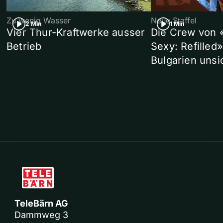
Zu wenig Wasser
Neue Staffel
2 Min
1 Min
Vier Thur-Kraftwerke ausser
Die Crew von 
Betrieb
Sexy: Refilled
Bulgarien unsi
TeleBärn AG
Dammweg 3