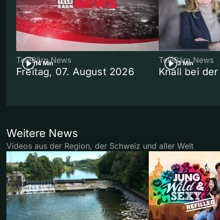
TeleBärn News
TeleBärn News
14 Min
3 Min
Freitag, 07. August 2026
Knall bei de
Weitere News
Videos aus der Region, der Schweiz und aller Welt