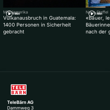
Mittelamerika
Neue Staffel
1 Min
1 Min
Vulkanausbruch in Guatemala:
«Bauer, l
1400 Personen in Sicherheit
Bäuerinne
gebracht
nach der 
TeleBärn AG
Dammweg 3