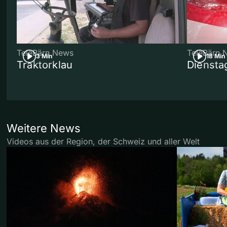
TeleBärn News
TeleBärn 
3 Min
18 Min
Traktorklau
Diensta
Weitere News
Videos aus der Region, der Schweiz und aller Welt