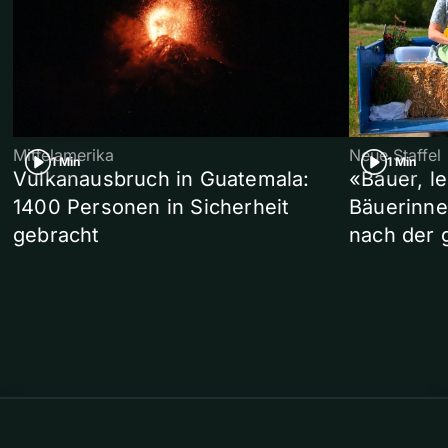
Mittelamerika
Neue Staffel
1 Min
1 Min
Vulkanausbruch in Guatemala:
«Bauer, l
1400 Personen in Sicherheit
Bäuerinne
gebracht
nach der 