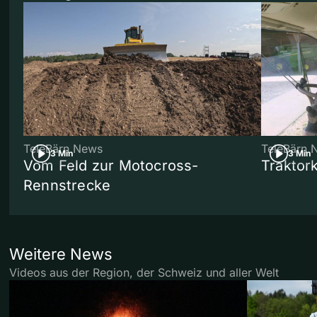
TeleBärn News
TeleBärn 
3 Min
3 Min
Vom Feld zur Motocross-
Traktor
Rennstrecke
Weitere News
Videos aus der Region, der Schweiz und aller Welt