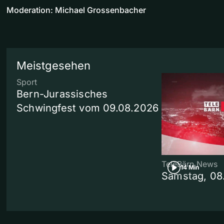
Moderation: Michael Grossenbacher
Meistgesehen
Sport
Bern-Jurassisches
Schwingfest vom 09.08.2026
TeleBärn News
14 Min
Samstag, 08