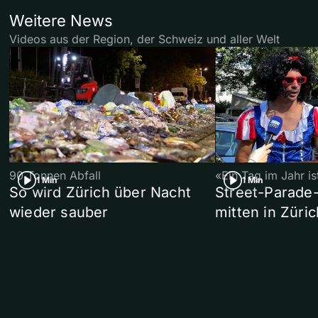
Weitere News
Videos aus der Region, der Schweiz und aller Welt
90 Tonnen Abfall
«Ein Tag im Jahr i
1 Min
1 Min
So wird Zürich über Nacht
Street-Parade
wieder sauber
mitten in Züric