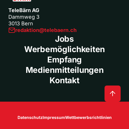
TeleBärn AG
Dammweg 3
3013 Bern
redaktion@telebaern.ch
Jobs
Werbemöglichkeiten
Empfang
Medienmitteilungen
Kontakt
Datenschutz
Impressum
Wettbewerbsrichtlinien