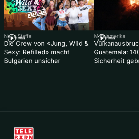
Neue Staffel
Mittelamerika
1 Min
1 Min
Die Crew von «Jung, Wild &
Vulkanausbruc
Sexy: Refilled» macht
Guatemala: 14
Bulgarien unsicher
Sicherheit geb