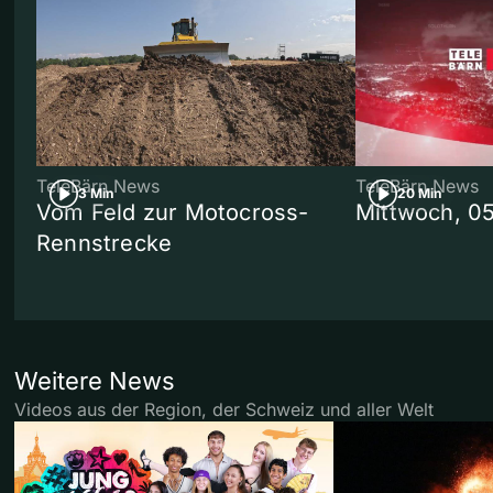
TeleBärn News
TeleBärn News
3 Min
20 Min
Vom Feld zur Motocross-
Mittwoch, 0
Rennstrecke
Weitere News
Videos aus der Region, der Schweiz und aller Welt