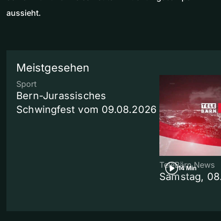
aussieht.
Meistgesehen
Sport
Bern-Jurassisches
Schwingfest vom 09.08.2026
TeleBärn News
14 Min
Samstag, 08