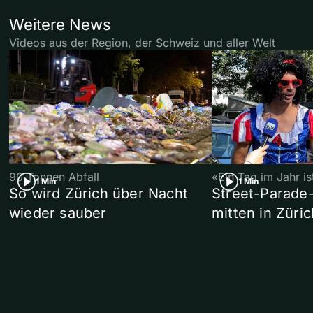
Weitere News
Videos aus der Region, der Schweiz und aller Welt
90 Tonnen Abfall
«Ein Tag im Jahr i
1 Min
1 Min
So wird Zürich über Nacht
Street-Parade
wieder sauber
mitten in Züric