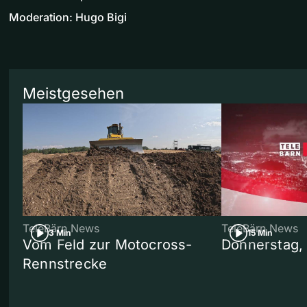
Moderation: Hugo Bigi
Meistgesehen
TeleBärn News
TeleBärn News
3 Min
15 Min
Vom Feld zur Motocross-
Donnerstag,
Rennstrecke