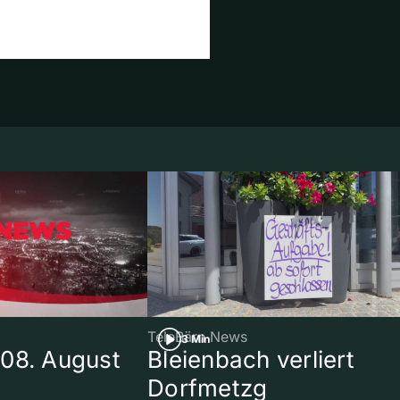
TeleBärn News
3 Min
08. August
Bleienbach verliert
Dorfmetzg