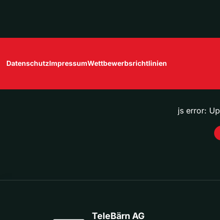
Datenschutz
Impressum
Wettbewerbsrichtlinien
js error: U
TeleBärn AG