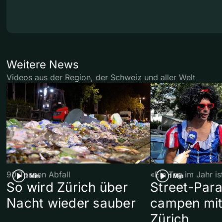
Weitere News
Videos aus der Region, der Schweiz und aller Welt
90 Tonnen Abfall
«Ein Tag im Jahr i
1 Min
1 Min
So wird Zürich über
Street-Par
Nacht wieder sauber
campen mit
Zürich