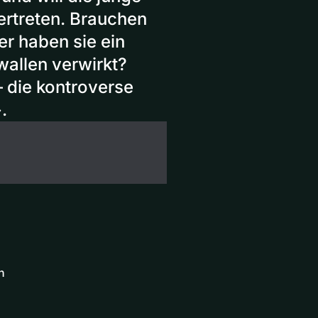
ertreten. Brauchen
r haben sie ein
allen verwirkt?
– die kontroverse
.
n