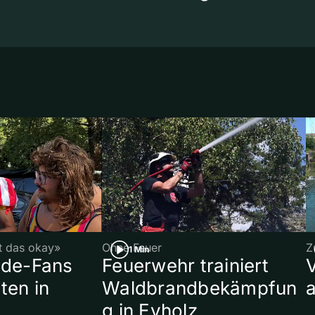
st das okay»
Ohne Feuer
Z
1 Min
ade-Fans
Feuerwehr trainiert
ten in
Waldbrandbekämpfun
a
g in Eyholz