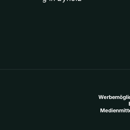
Werbemögli
Medienmitt