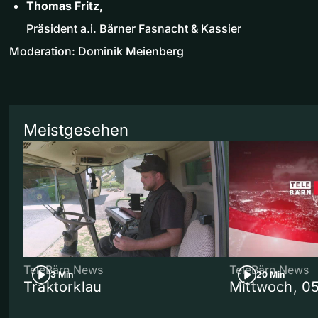
Thomas Fritz,
Präsident a.i. Bärner Fasnacht & Kassier
Moderation: Dominik Meienberg
Meistgesehen
TeleBärn News
TeleBärn News
3 Min
20 Min
Traktorklau
Mittwoch, 0