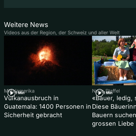
Weitere News
Videos aus der Region, der Schweiz und aller Welt
Mittelamerika
Neue Staffel
1 Min
1 Min
Vulkanausbruch in
«Bauer, ledig,
Guatemala: 1400 Personen in
Diese Bäuerin
Sicherheit gebracht
Bauern suchen
grossen Liebe